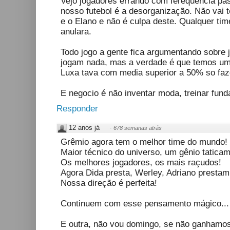
Vejo jogadores errando com ferequencia pa
nosso futebol é a desorganização. Não vai 
e o Elano e não é culpa deste. Qualquer tim
anulara.
Todo jogo a gente fica argumentando sobre 
jogam nada, mas a verdade é que temos um 
Luxa tava com media superior a 50% so faze
E negocio é não inventar moda, treinar fun
Responder
12 anos já
·
678 semanas atrás
Grêmio agora tem o melhor time do mundo!
Maior técnico do universo, um gênio taticam
Os melhores jogadores, os mais raçudos!
Agora Dida presta, Werley, Adriano prestam
Nossa direção é perfeita!
Continuem com esse pensamento mágico...
E outra, não vou domingo, se não ganhamos