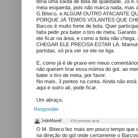
teria uma saída de bola de qualidade. Já A
meia esquerda, pois não marca nada, mas a
G.Biteco, e ALGUM OUTRO ATACANTE Q
PORQUE JÁ TEMOS VOLANTES QUE CHEGA
Barcos é muito fome de bola. Quer participa
falta pedir pra bater o tiro de meta. Garan
ele ficar na área, e como a bola não chega
CHEGAR ELE PRECISA ESTAR LÁ. Mamute 
partidas, só pra ver se ele se liga.
E, como já é de praxe em meus comentários
não querem tirar essa múmia do gol, ao m
bater o tiro de meta, por favor.
No mais, 3 pontos na conta. Ainda não est
aqui e outro ali, pode ficar.
Um abraço.
Responder
JoãoMaxell
·
678 semanas atrás
O M. Biteco fez mais em pouco tempo que o 
na direção do gol onde certamente o Barcos