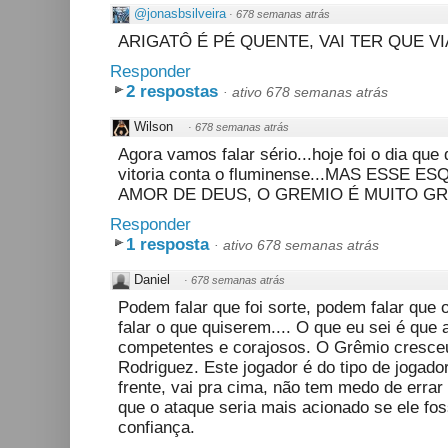
@jonasbsilveira
·
678 semanas atrás
ARIGATÔ É PÉ QUENTE, VAI TER QUE V
Responder
2 respostas
·
ativo 678 semanas atrás
Wilson
·
678 semanas atrás
Agora vamos falar sério...hoje foi o dia que
vitoria conta o fluminense...MAS ESSE
AMOR DE DEUS, O GREMIO É MUITO GR
Responder
1 resposta
·
ativo 678 semanas atrás
Daniel
·
678 semanas atrás
Podem falar que foi sorte, podem falar que
falar o que quiserem.... O que eu sei é qu
competentes e corajosos. O Grêmio cresce
Rodriguez. Este jogador é do tipo de jogado
frente, vai pra cima, não tem medo de errar
que o ataque seria mais acionado se ele fos
confiança.