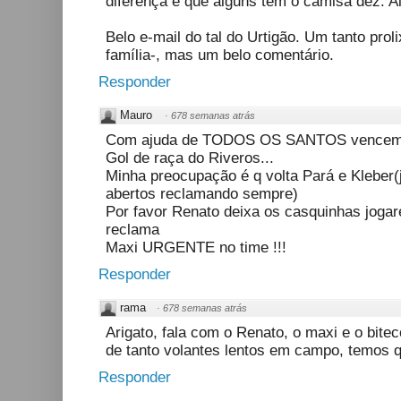
diferença é que alguns têm o camisa dez. A
Belo e-mail do tal do Urtigão. Um tanto proli
família-, mas um belo comentário.
Responder
Mauro
·
678 semanas atrás
Com ajuda de TODOS OS SANTOS vencemo
Gol de raça do Riveros...
Minha preocupação é q volta Pará e Kleber(
abertos reclamando sempre)
Por favor Renato deixa os casquinhas jogare
reclama
Maxi URGENTE no time !!!
Responder
rama
·
678 semanas atrás
Arigato, fala com o Renato, o maxi e o bite
de tanto volantes lentos em campo, temos q
Responder