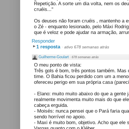
Repetição. A sorte um dia volta, nem os de
cruéis..."
Os deuses não foram cruéis , mantenho a e
o Zé - enquanto lesionado, pelo Máxi Rodrig
que é veloz e pode ajudar na armação, arru
Responder
1 resposta
·
ativo 678 semanas atrás
Guilherme-Goulart
·
678 semanas atrás
O meu ponto de vista:
Três gols é bom, três pontos também. Mas o
time. O Bahia ficou perdido com um a menos
ofereceu perigo em sua própria casa (pareci
- Elano: muito muito abaixo do que a gente já
realmente movimenta muito mais do que ele,
cabeça erguida.
- Moisés: nunca pensei que o Pará faria qua
sendo horrível no apoio.
- Maxi é muito bom, objetivo. Acho que ele
Vargas quanto com o Kléber.