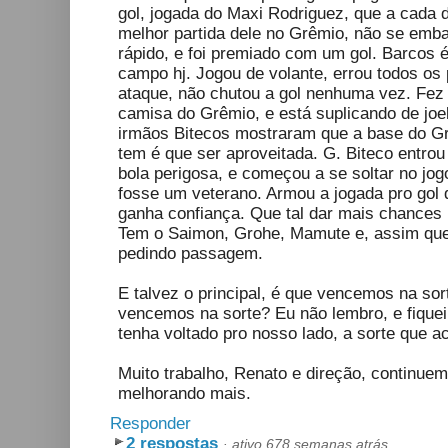
gol, jogada do Maxi Rodriguez, que a cada di
melhor partida dele no Grêmio, não se emb
rápido, e foi premiado com um gol. Barcos é
campo hj. Jogou de volante, errou todos os
ataque, não chutou a gol nenhuma vez. Fez 
camisa do Grêmio, e está suplicando de joe
irmãos Bitecos mostraram que a base do Gr
tem é que ser aproveitada. G. Biteco entro
bola perigosa, e começou a se soltar no jo
fosse um veterano. Armou a jogada pro gol 
ganha confiança. Que tal dar mais chance
Tem o Saimon, Grohe, Mamute e, assim que 
pedindo passagem.
E talvez o principal, é que vencemos na sort
vencemos na sorte? Eu não lembro, e fiquei 
tenha voltado pro nosso lado, a sorte qu
Muito trabalho, Renato e direção, continue
melhorando mais.
Responder
2 respostas
·
ativo 678 semanas atrás