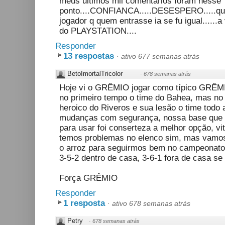
meus ultimos mil comentarios foram nesse
ponto....CONFIANCA.....DESESPERO.....que
jogador q quem entrasse ia se fu igual......a
do PLAYSTATION....
Responder
13 respostas
·
ativo 677 semanas atrás
BetoImortalTricolor
·
678 semanas atrás
Hoje vi o GRÊMIO jogar como típico GRÊMIO
no primeiro tempo o time do Bahea, mas no
heroico do Riveros e sua lesão o time todo 
mudanças com segurança, nossa base que 
para usar foi conserteza a melhor opção, v
temos problemas no elenco sim, mas vamos 
o arroz para seguirmos bem no campeonato
3-5-2 dentro de casa, 3-6-1 fora de casa s
Força GRÊMIO
Responder
1 resposta
·
ativo 678 semanas atrás
Petry
·
678 semanas atrás