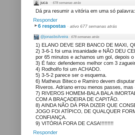
juca
·
678 semanas atrás
Dá pra resumir a vitória em uma só palavra:
Responder
6 respostas
·
ativo 677 semanas atrás
@jonasbsilveira
·
678 semanas atrás
1) ELANO DEVE SER BANCO DE MAXI, Q
2) 3-6-1 foi uma insanidade e NÃO DEU C
por 65 minutos e achamos um gol, depois o 
3) É fato: defendemos melhor com 3 zaguei
4) Rodholfo foi um ACHADO.
5) 3-5-2 parece ser o esquema.
6) Matheus Biteco e Ramiro devem disputar
Riveros. Adriano errou menos passes, mas
7) RIVEROS HOMEM-BALA BALA IMORTA
COM A BRAÇADEIRA DE CAPITÃO.
8) AINDA NÃO DÁ PRA DIZER QUE CON
JOGO FOI ATÍPICO, DE QUALQUER FO
CONFIANÇA.
9) VITÓRIA FORA DE CASA!!!!!!!!!
Responder