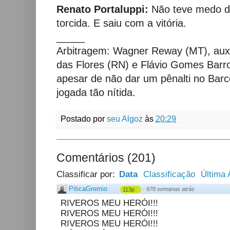
Renato Portaluppi:
Não teve medo de
torcida. E saiu com a vitória.
_____
Arbitragem: Wagner Reway (MT), auxil
das Flores (RN) e Flávio Gomes Barr
apesar de não dar um pênalti no Bar
jogada tão nítida.
Postado por
seu Algoz
às
20:29
Comentários
(
201
)
Classificar por:
Data
Classificação
Última 
PiticaGremio
·
678 semanas atrás
113p
RIVEROS MEU HERÓI!!!
RIVEROS MEU HERÓI!!!
RIVEROS MEU HERÓI!!!