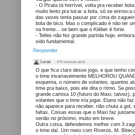
- O Pirata tá horrível, volta pra receber bo
muito lento pra tocar a bola, só se enrosca
das vezes tenta passar por cima do zaguei
bola de bico. Mas o complicado é não ter um
na frente... se bem que o Kléber é forte.
- Telles não fez grande partida hoje, embor
sido fundamental.
Responder
Lucas
·
678 semanas atrás
O que fica claro desse jogo, e que tenho ce
o time invariavelmente MELHOROU QUAN
esquema, o número de volantes, quantos at
time pra baixo, pois ele dita o ritmo. Se p
grande camisa 10 (futuro do Maxi, talvez),
volantes que o time iria jogar. Elano não faz 
não aparece para receber, não chuta a gol, 
faltas. Coisas essas que o Maxi faz justamen
senão no próximo, muito em breve.
Outra coisa, defendemos melhor com 3 zag
o time daí. Um meio com Riveros, M. Biteco