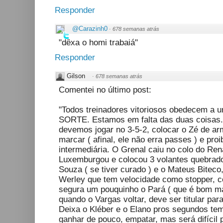
Responder
@Carazinh0
·
678 semanas atrás
"dêxa o homi trabaiá"
Responder
Gilson
·
678 semanas atrás
Comentei no último post:
"Todos treinadores vitoriosos obedecem a
SORTE. Estamos em falta das duas coisas. 
devemos jogar no 3-5-2, colocar o Zé de a
marcar ( afinal, ele não erra passes ) e pro
intermediária. O Grenal caiu no colo do Ren
Luxemburgou e colocou 3 volantes quebrado
Souza ( se tiver curado ) e o Mateus Biteco
Werley que tem velocidade como stopper, co
segura um pouquinho o Pará ( que é bom mar
quando o Vargas voltar, deve ser titular pa
Deixa o Kléber e o Elano pros segundos t
ganhar de pouco, empatar, mas será difícil