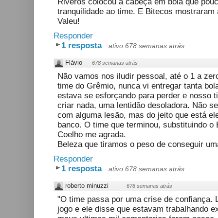
Riveros colocou a cabeça em bola que pouc
tranquilidade ao time. E Bitecos mostraram a
Valeu!
Responder
1 resposta
·
ativo 678 semanas atrás
Flávio
·
678 semanas atrás
Não vamos nos iludir pessoal, até o 1 a zero
time do Grêmio, nunca vi entregar tanta bol
estava se esforçando para perder e nosso 
criar nada, uma lentidão desoladora. Não se
com alguma lesão, mas do jeito que está el
banco. O time que terminou, substituindo 
Coelho me agrada.
Beleza que tiramos o peso de conseguir uma 
Responder
1 resposta
·
ativo 678 semanas atrás
roberto minuzzi
·
678 semanas atrás
"O time passa por uma crise de confiança. L
jogo e ele disse que estavam trabalhando e