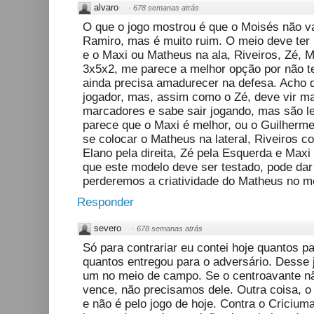
alvaro
·
678 semanas atrás
O que o jogo mostrou é que o Moisés não va
Ramiro, mas é muito ruim. O meio deve ter 
e o Maxi ou Matheus na ala, Riveiros, Zé, M
3x5x2, me parece a melhor opção por não ter
ainda precisa amadurecer na defesa. Acho 
jogador, mas, assim como o Zé, deve vir ma
marcadores e sabe sair jogando, mas são l
parece que o Maxi é melhor, ou o Guilherme
se colocar o Matheus na lateral, Riveiros 
Elano pela direita, Zé pela Esquerda e Maxi
que este modelo deve ser testado, pode dar
perderemos a criatividade do Matheus no m
Responder
severo
·
678 semanas atrás
Só para contrariar eu contei hoje quantos p
quantos entregou para o adversário. Desse 
um no meio de campo. Se o centroavante não
vence, não precisamos dele. Outra coisa, 
e não é pelo jogo de hoje. Contra o Criciuma