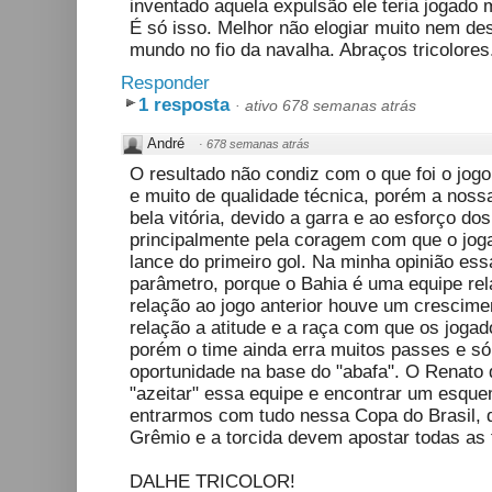
inventado aquela expulsão ele teria jogado mu
É só isso. Melhor não elogiar muito nem des
mundo no fio da navalha. Abraços tricolores
Responder
1 resposta
·
ativo 678 semanas atrás
André
·
678 semanas atrás
O resultado não condiz com o que foi o jog
e muito de qualidade técnica, porém a noss
bela vitória, devido a garra e ao esforço d
principalmente pela coragem com que o jog
lance do primeiro gol. Na minha opinião ess
parâmetro, porque o Bahia é uma equipe re
relação ao jogo anterior houve um crescim
relação a atitude e a raça com que os jog
porém o time ainda erra muitos passes e s
oportunidade na base do "abafa". O Renato d
"azeitar" essa equipe e encontrar um esque
entrarmos com tudo nessa Copa do Brasil, q
Grêmio e a torcida devem apostar todas as 
DALHE TRICOLOR!