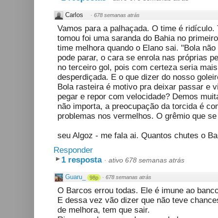
Carlos
·
678 semanas atrás
Vamos para a palhaçada. O time é ridículo. 
tomou foi uma saranda do Bahia no primeiro
time melhora quando o Elano sai. "Bola nã
pode parar, o cara se enrola nas próprias p
no terceiro gol, pois com certeza seria mai
desperdiçada. E o que dizer do nosso golei
Bola rasteira é motivo pra deixar passar e vi
pegar e repor com velocidade? Demos muita
não importa, a preocupação da torcida é com
problemas nos vermelhos. O grêmio que se 
seu Algoz - me fala ai. Quantos chutes o B
Responder
1 resposta
·
ativo 678 semanas atrás
Guaru_
·
678 semanas atrás
98p
O Barcos errou todas. Ele é imune ao banco?
E dessa vez vão dizer que não teve chances
de melhora, tem que sair.