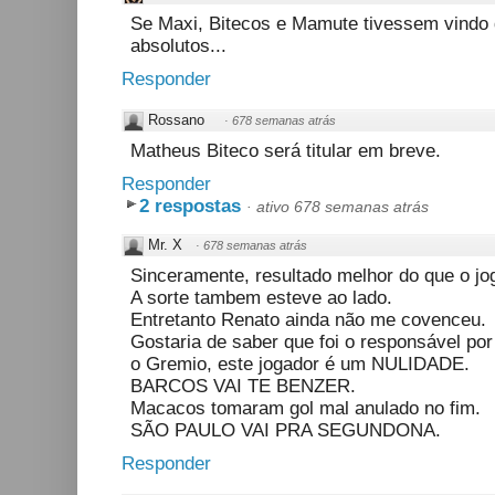
Se Maxi, Bitecos e Mamute tivessem vindo d
absolutos...
Responder
Rossano
·
678 semanas atrás
Matheus Biteco será titular em breve.
Responder
2 respostas
·
ativo 678 semanas atrás
Mr. X
·
678 semanas atrás
Sinceramente, resultado melhor do que o jo
A sorte tambem esteve ao lado.
Entretanto Renato ainda não me covenceu.
Gostaria de saber que foi o responsável po
o Gremio, este jogador é um NULIDADE.
BARCOS VAI TE BENZER.
Macacos tomaram gol mal anulado no fim.
SÃO PAULO VAI PRA SEGUNDONA.
Responder