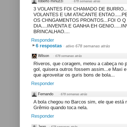
roberto minuzzi
·
678 semanas atrás
3 VOLANTES FOI CHAMADO DE BURRO...
VOLANTES E UM ATACANTE ENTAO.....
OS CHNGAMENTOS PRONTOS...FOI O Q
DIA....INVENTA E GANHA EH GENIO.....
BRINCALHAO....
Responder
6 respostas
·
ativo 678 semanas atrás
Wilson
·
678 semanas atrás
Riveros, que coragem, meteu a cabeça no p
gol, quisera outros fossem assim...e Maxi 
que aproveitar os guris bons de bola...
Responder
Fernando
·
678 semanas atrás
A bola chegou no Barcos sim, ele que está
Grêmio quando toca nela.
Responder
Jean
·
678 semanas atrás