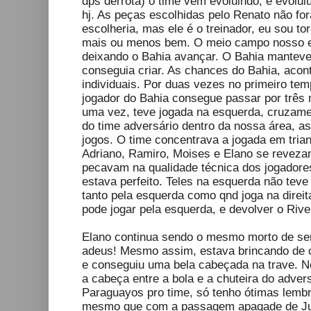
dps derrota) o time vem evoluindo, e evolu
hj. As peças escolhidas pelo Renato não f
escolheria, mas ele é o treinador, eu sou to
mais ou menos bem. O meio campo nosso e
deixando o Bahia avançar. O Bahia manteve
conseguia criar. As chances do Bahia, aco
individuais. Por duas vezes no primeiro tem
jogador do Bahia consegue passar por três 
uma vez, teve jogada na esquerda, cruzamen
do time adversário dentro da nossa área, a
jogos. O time concentrava a jogada em trian
Adriano, Ramiro, Moises e Elano se revezan
pecavam na qualidade técnica dos jogadore
estava perfeito. Teles na esquerda não teve
tanto pela esquerda como qnd joga na direi
pode jogar pela esquerda, e devolver o River
Elano continua sendo o mesmo morto de sem
adeus! Mesmo assim, estava brincando de c
e conseguiu uma bela cabeçada na trave. N
a cabeça entre a bola e a chuteira do adver
Paraguayos pro time, só tenho ótimas lemb
mesmo que com a passagem apagade de Jul