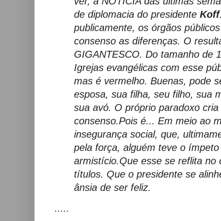
ver, a NOTÍCIA das últimas sema
de diplomacia do presidente
Koff
publicamente, os órgãos público
consenso as diferenças. O result
GIGANTESCO. Do tamanho de 150
Igrejas evangélicas com esse púb
mas é vermelho. Buenas, pode se
esposa, sua filha, seu filho, sua 
sua avó. O próprio paradoxo cria
consenso.
Pois é... Em meio ao 
insegurança social, que, ultimam
pela força, alguém teve o ímpet
armistício.
Que esse se reflita no 
títulos. Que o presidente se alin
ânsia de ser feliz.
.....