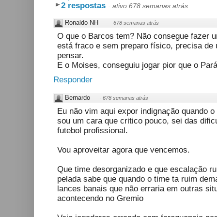
2 respostas
·
ativo 678 semanas atrás
Ronaldo NH
·
678 semanas atrás
O que o Barcos tem? Não consegue fazer um
está fraco e sem preparo físico, precisa d
pensar.
E o Moises, conseguiu jogar pior que o Pará
Responder
Bernardo
·
678 semanas atrás
Eu não vim aqui expor indignação quando o
sou um cara que critico pouco, sei das difi
futebol profissional.
Vou aproveitar agora que vencemos.
Que time desorganizado e que escalação ru
pelada sabe que quando o time ta ruim dem
lances banais que não erraria em outras sit
acontecendo no Gremio